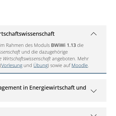
rtschaftswissenschaft
im Rahmen des Moduls
BWiWi 1.13
die
issenschaft
und die dazugehörige
e Wirtschaftswissenschaft
angeboten.
Mehr
(
Vorlesung
und
Übung
) sowie auf
Moodle
.
agement in Energiewirtschaft und