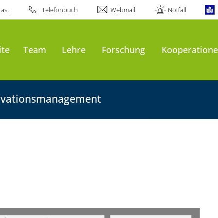
ast
Telefonbuch
Webmail
Notfall
ite
Team
Lehre
Forschung
Kooperation
nnovationsmanagement