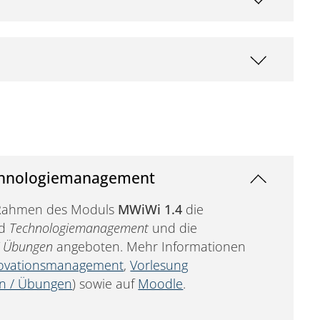
echnologiemanagement
Rahmen des Moduls
MWiWi 1.4
die
d
Technologiemanagement
und die
 / Übungen
angeboten. Mehr Informationen
novationsmanagement
,
Vorlesung
en / Übungen
) sowie auf
Moodle
.