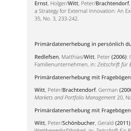
Ernst
, Holger/
Witt
, Peter/
Brachtendorf
a Strategy for External Innovation: An Ex
35, No. 3, 233-242.
Primärdatenerhebung in persönlich du
Redlefsen
, Matthias/
Witt
, Peter
(2006)
:
Familienunternehmen, in:
Zeitschrift für
Primärdatenerhebung mit Fragebögen 
Witt
, Peter/
Brachtendorf
, German
(200
Markets and Portfolio Management
20, No
Primärdatenerhebung mit Fragebögen 
Witt
, Peter/
Schönbucher
, Gerald
(2011)
Wettbewerbsfähigkeit, in:
Zeitschrift für 